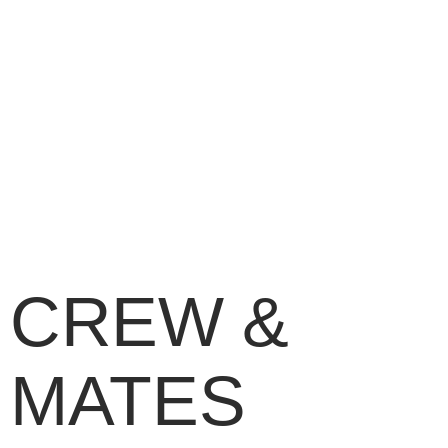
UNTERNEHMER TALK –
PODCAST
29. JANUAR 2024
ALLGEMEIN
LIFESTYLE
CREW &
MATES